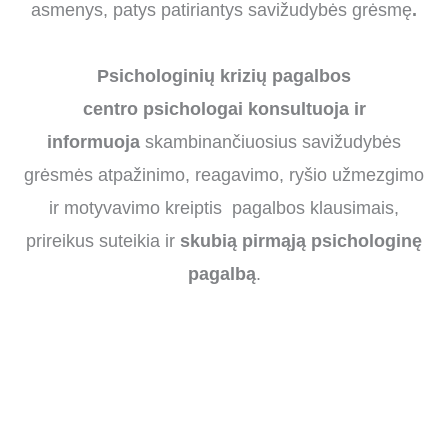
asmenys, patys patiriantys savižudybės grėsmę
.
Psichologinių krizių pagalbos
centro psichologai konsultuoja ir
informuoja
skambinančiuosius savižudybės
grėsmės atpažinimo, reagavimo, ryšio užmezgimo
ir motyvavimo kreiptis pagalbos klausimais,
prireikus suteikia ir
skubią pirmąją psichologinę
pagalbą
.