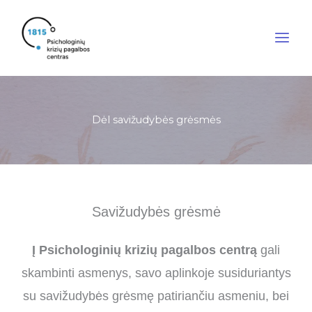
Pereiti
prie
turinio
Dėl savižudybės grėsmės
Savižudybės grėsmė
Į Psichologinių krizių pagalbos centrą
gali
skambinti asmenys, savo aplinkoje susiduriantys
su savižudybės grėsmę patiriančiu asmeniu, bei